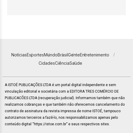
Notícias
Esportes
Mundo
Brasil
Gente
Entretenimento
Cidades
Ciência
Saúde
A ISTOÉ PUBLICAÇÕES LTDA é um portal digital independente e sem
vinculação editorial e societária com a EDITORA TRES COMÉRCIO DE
PUBLICACÕES LTDA (recuperação judicial). Informamos também que não
realizamos cobranças e que também não oferecemos cancelamento do
contrato de assinatura da revista impressa de nome ISTOÉ, tampouco
autorizamos terceiros a fazê-lo, nos responsabilizamos apenas pelo
conteúdo digital “https://istoe.com.br” e seus respectivos sites.