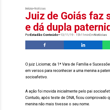
Início
>
Notícias
Juiz de Goiás faz
e dá dupla patern
Por
Estadão Conteúdo
13/11/19 - 15h11min
Em
Notícias
O juiz Liciomar, da 1ª Vara de Família e Sucess
em versos para reconhecer a uma menina a patern
socioafetivo.
A ação foi movida inicialmente pelo pai socioafe
Contudo, após teste de DNA, ficou comprovado que 
menina não mais tivesse o seu nome.