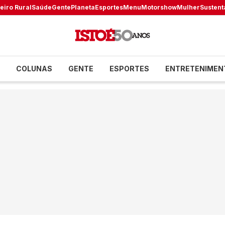
eiro Rural
Saúde
Gente
Planeta
Esportes
Menu
Motorshow
Mulher
Sustent
COLUNAS
GENTE
ESPORTES
ENTRETENIMEN