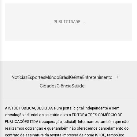
Notícias
Esportes
Mundo
Brasil
Gente
Entretenimento
Cidades
Ciência
Saúde
A ISTOÉ PUBLICAÇÕES LTDA é um portal digital independente e sem
vinculação editorial e societária com a EDITORA TRES COMÉRCIO DE
PUBLICACÕES LTDA (recuperação judicial). Informamos também que não
realizamos cobranças e que também não oferecemos cancelamento do
contrato de assinatura da revista impressa de nome ISTOÉ, tampouco