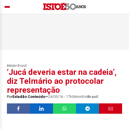
Início
>
Brasil
‘Jucá deveria estar na cadeia’,
diz Telmário ao protocolar
representação
Por
Estadão Conteúdo
24/05/16 - 17h06min
Em
Brasil