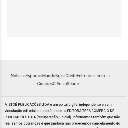
Notícias
Esportes
Mundo
Brasil
Gente
Entretenimento
Cidades
Ciência
Saúde
A ISTOÉ PUBLICAÇÕES LTDA é um portal digital independente e sem
vinculação editorial e societária com a EDITORA TRES COMÉRCIO DE
PUBLICACÕES LTDA (recuperação judicial). Informamos também que não
realizamos cobranças e que também não oferecemos cancelamento do