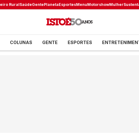
eiro Rural
Saúde
Gente
Planeta
Esportes
Menu
Motorshow
Mulher
Sustent
COLUNAS
GENTE
ESPORTES
ENTRETENIMEN