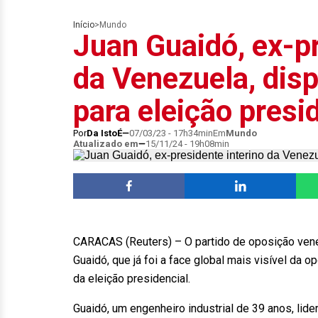
Início
>
Mundo
Juan Guaidó, ex-pr
da Venezuela, disp
para eleição presi
Por
Da IstoÉ
07/03/23 - 17h34min
Em
Mundo
Atualizado em
15/11/24 - 19h08min
CARACAS (Reuters) – O partido de oposição vene
Guaidó, que já foi a face global mais visível da 
da eleição presidencial.
Guaidó, um engenheiro industrial de 39 anos, lider