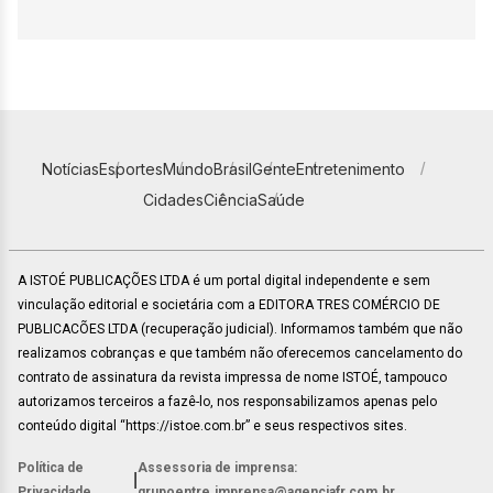
Notícias
Esportes
Mundo
Brasil
Gente
Entretenimento
Cidades
Ciência
Saúde
A ISTOÉ PUBLICAÇÕES LTDA é um portal digital independente e sem
vinculação editorial e societária com a EDITORA TRES COMÉRCIO DE
PUBLICACÕES LTDA (recuperação judicial). Informamos também que não
realizamos cobranças e que também não oferecemos cancelamento do
contrato de assinatura da revista impressa de nome ISTOÉ, tampouco
autorizamos terceiros a fazê-lo, nos responsabilizamos apenas pelo
conteúdo digital “https://istoe.com.br” e seus respectivos sites.
Política de
Assessoria de imprensa:
|
Privacidade
grupoentre.imprensa@agenciafr.com.br