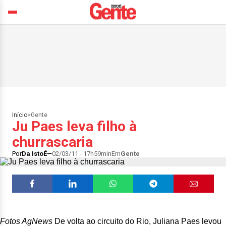
Início
>
Gente
Ju Paes leva filho à
churrascaria
Por
Da IstoÉ
02/03/11 - 17h59min
Em
Gente
Fotos AgNews
De volta ao circuito do Rio, Juliana Paes levou