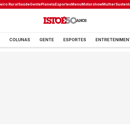
eiro Rural
Saúde
Gente
Planeta
Esportes
Menu
Motorshow
Mulher
Sustent
COLUNAS
GENTE
ESPORTES
ENTRETENIMEN