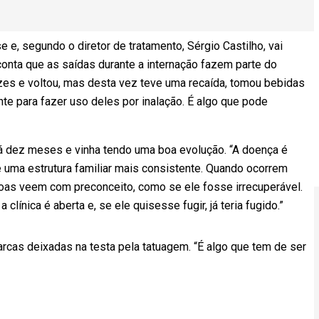
e e, segundo o diretor de tratamento, Sérgio Castilho, vai
onta que as saídas durante a internação fazem parte do
ezes e voltou, mas desta vez teve uma recaída, tomou bebidas
e para fazer uso deles por inalação. É algo que pode
há dez meses e vinha tendo uma boa evolução. “A doença é
e uma estrutura familiar mais consistente. Quando ocorrem
oas veem com preconceito, como se ele fosse irrecuperável.
línica é aberta e, se ele quisesse fugir, já teria fugido.”
marcas deixadas na testa pela tatuagem. “É algo que tem de ser