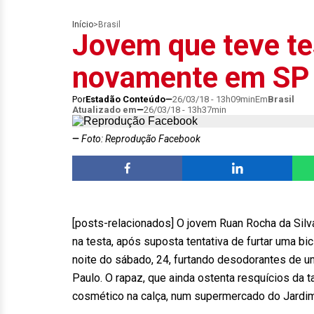
Início
>
Brasil
Jovem que teve te
novamente em SP
Por
Estadão Conteúdo
26/03/18 - 13h09min
Em
Brasil
Atualizado em
26/03/18 - 13h37min
Foto: Reprodução Facebook
[posts-relacionados] O jovem Ruan Rocha da Silva,
na testa, após suposta tentativa de furtar uma bi
noite do sábado, 24, furtando desodorantes de 
Paulo. O rapaz, que ainda ostenta resquícios da 
cosmético na calça, num supermercado do Jardim