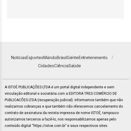
Notícias
Esportes
Mundo
Brasil
Gente
Entretenimento
Cidades
Ciência
Saúde
A ISTOÉ PUBLICAÇÕES LTDA é um portal digital independente e sem
vinculação editorial e societária com a EDITORA TRES COMÉRCIO DE
PUBLICACÕES LTDA (recuperação judicial). Informamos também que não
realizamos cobranças e que também não oferecemos cancelamento do
contrato de assinatura da revista impressa de nome ISTOÉ, tampouco
autorizamos terceiros a fazê-lo, nos responsabilizamos apenas pelo
conteúdo digital “https://istoe.com.br” e seus respectivos sites.