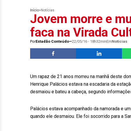
Início
>
Notícias
Jovem morre e mul
faca na Virada Cul
Por
Estadão Conteúdo
22/05/16 - 18h32min
Em
Notícias
Um rapaz de 21 anos morreu na manhã deste domin
Henrique Palácios estava na escadaria da estação
desmaiou e bateu a cabeça, segundo informações d
Palácios estava acompanhado da namorada e um am
quando ele desmaiou. Ele foi socorrido para a Sa