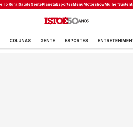
eiro Rural
Saúde
Gente
Planeta
Esportes
Menu
Motorshow
Mulher
Sustent
COLUNAS
GENTE
ESPORTES
ENTRETENIMEN