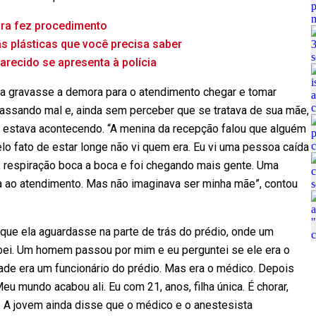
eira fez procedimento
as plásticas que você precisa saber
parecido se apresenta à polícia
da gravasse a demora para o atendimento chegar e tomar
passando mal e, ainda sem perceber que se tratava de sua mãe,
estava acontecendo. “A menina da recepção falou que alguém
elo fato de estar longe não vi quem era. Eu vi uma pessoa caída
 respiração boca a boca e foi chegando mais gente. Uma
a ao atendimento. Mas não imaginava ser minha mãe”, contou
 que ela aguardasse na parte de trás do prédio, onde um
sabei. Um homem passou por mim e eu perguntei se ele era o
de era um funcionário do prédio. Mas era o médico. Depois
eu mundo acabou ali. Eu com 21, anos, filha única. É chorar,
u. A jovem ainda disse que o médico e o anestesista