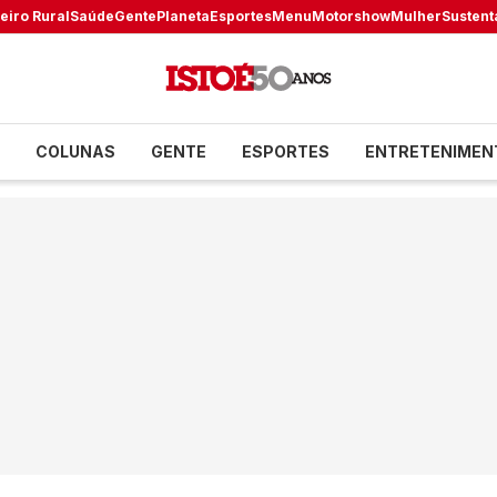
eiro Rural
Saúde
Gente
Planeta
Esportes
Menu
Motorshow
Mulher
Sustent
COLUNAS
GENTE
ESPORTES
ENTRETENIMEN