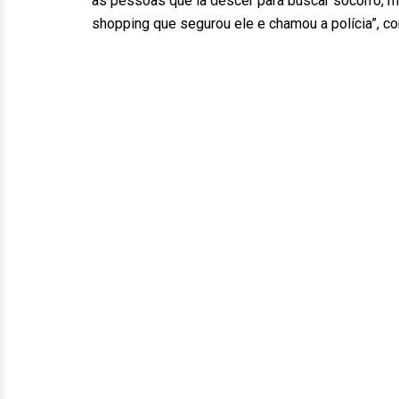
as pessoas que ia descer para buscar socorro, m
shopping que segurou ele e chamou a polícia”, c