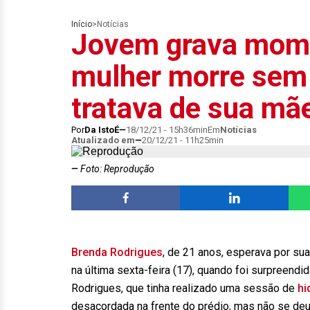
Início
>
Notícias
Jovem grava mom
mulher morre sem 
tratava de sua mã
Por
Da IstoÉ
18/12/21 - 15h36min
Em
Notícias
Atualizado em
20/12/21 - 11h25min
Foto: Reprodução
Brenda Rodrigues
, de 21 anos, esperava por s
na última sexta-feira (17), quando foi surpreend
Rodrigues, que tinha realizado uma sessão de
hi
desacordada na frente do prédio, mas não se deu