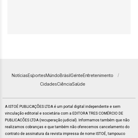
Notícias
Esportes
Mundo
Brasil
Gente
Entretenimento
Cidades
Ciência
Saúde
A ISTOÉ PUBLICAÇÕES LTDA é um portal digital independente e sem
vinculação editorial e societária com a EDITORA TRES COMÉRCIO DE
PUBLICACÕES LTDA (recuperação judicial). Informamos também que não
realizamos cobranças e que também não oferecemos cancelamento do
contrato de assinatura da revista impressa de nome ISTOÉ, tampouco