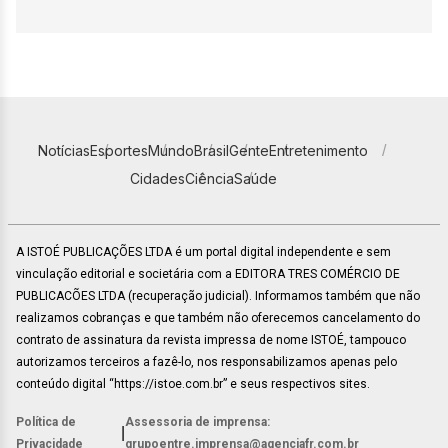
Notícias
Esportes
Mundo
Brasil
Gente
Entretenimento
Cidades
Ciência
Saúde
A ISTOÉ PUBLICAÇÕES LTDA é um portal digital independente e sem
vinculação editorial e societária com a EDITORA TRES COMÉRCIO DE
PUBLICACÕES LTDA (recuperação judicial). Informamos também que não
realizamos cobranças e que também não oferecemos cancelamento do
contrato de assinatura da revista impressa de nome ISTOÉ, tampouco
autorizamos terceiros a fazê-lo, nos responsabilizamos apenas pelo
conteúdo digital “https://istoe.com.br” e seus respectivos sites.
Política de
Assessoria de imprensa:
|
Privacidade
grupoentre.imprensa@agenciafr.com.br