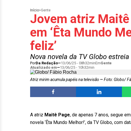
Início
>
Gente
Jovem atriz Maitê
em ‘Êta Mundo Mel
feliz’
Nova novela da TV Globo estreia
Por
Da Redação
13/06/25 - 08h32min
Em
Gente
Atualizado em
13/06/25 - 10h32min
Atriz mirim acumula papéis na televisão
Foto: Globo/ F
A atriz
Maitê Page
, de apenas 7 anos, segue em 
novela ‘Êta Mundo Melhor!’, da TV Globo, com dat