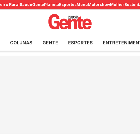
eiro Rural
Saúde
Gente
Planeta
Esportes
Menu
Motorshow
Mulher
Sustent
COLUNAS
GENTE
ESPORTES
ENTRETENIMEN