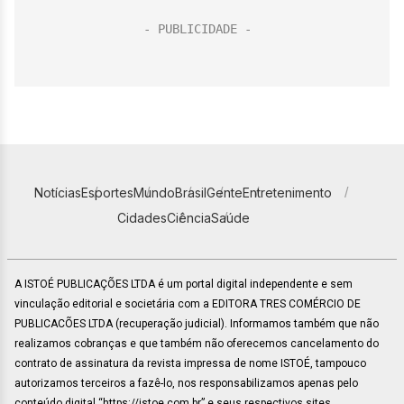
Notícias
Esportes
Mundo
Brasil
Gente
Entretenimento
Cidades
Ciência
Saúde
A ISTOÉ PUBLICAÇÕES LTDA é um portal digital independente e sem
vinculação editorial e societária com a EDITORA TRES COMÉRCIO DE
PUBLICACÕES LTDA (recuperação judicial). Informamos também que não
realizamos cobranças e que também não oferecemos cancelamento do
contrato de assinatura da revista impressa de nome ISTOÉ, tampouco
autorizamos terceiros a fazê-lo, nos responsabilizamos apenas pelo
conteúdo digital “https://istoe.com.br” e seus respectivos sites.