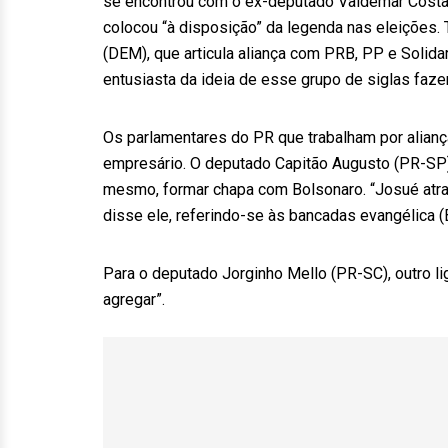
se encontrou com o ex-deputado Valdemar Costa 
colocou “à disposição” da legenda nas eleições
(DEM), que articula aliança com PRB, PP e Solid
entusiasta da ideia de esse grupo de siglas faz
Os parlamentares do PR que trabalham por alian
empresário. O deputado Capitão Augusto (PR-SP
mesmo, formar chapa com Bolsonaro. “Josué atrai
disse ele, referindo-se às bancadas evangélica (B d
Para o deputado Jorginho Mello (PR-SC), outro l
agregar”.