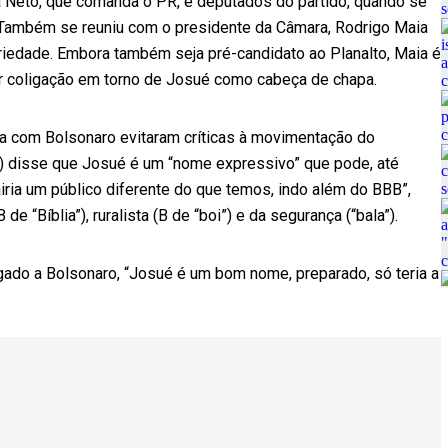
Neto, que comanda o PR, e deputados do partido, quando se
. Também se reuniu com o presidente da Câmara, Rodrigo Maia
ariedade. Embora também seja pré-candidato ao Planalto, Maia é
er coligação em torno de Josué como cabeça de chapa.
ça com Bolsonaro evitaram críticas à movimentação do
) disse que Josué é um “nome expressivo” que pode, até
ria um público diferente do que temos, indo além do BBB”,
e “Bíblia”), ruralista (B de “boi”) e da segurança (“bala”).
igado a Bolsonaro, “Josué é um bom nome, preparado, só teria a