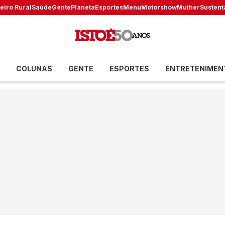
eiro Rural
Saúde
Gente
Planeta
Esportes
Menu
Motorshow
Mulher
Sustent
COLUNAS
GENTE
ESPORTES
ENTRETENIMEN