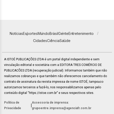
Notícias
Esportes
Mundo
Brasil
Gente
Entretenimento
Cidades
Ciência
Saúde
A ISTOÉ PUBLICAÇÕES LTDA é um portal digital independente e sem
vinculação editorial e societária com a EDITORA TRES COMÉRCIO DE
PUBLICACÕES LTDA (recuperação judicial). Informamos também que não
realizamos cobranças e que também não oferecemos cancelamento do
contrato de assinatura da revista impressa de nome ISTOÉ, tampouco
autorizamos terceiros a fazê-lo, nos responsabilizamos apenas pelo
conteúdo digital “https://istoe.com.br” e seus respectivos sites.
Política de
Assessoria de imprensa:
|
Privacidade
grupoentre.imprensa@agenciafr.com.br