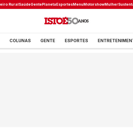
eiro Rural
Saúde
Gente
Planeta
Esportes
Menu
Motorshow
Mulher
Sustent
COLUNAS
GENTE
ESPORTES
ENTRETENIMEN