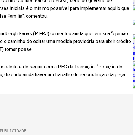
o Centro Cultural Banco do Brasil, sede do governo de
rsas iniciais é o mínimo possível para implementar aquilo que
lsa Família”, comentou.
Lindbergh Farias (PT-RJ) comentou ainda que, em sua “opinião
ão o caminho de editar uma medida provisória para abrir crédito
PT) tomar posse.
no eleito é de seguir com a PEC da Transição. “Posição do
u, dizendo ainda haver um trabalho de reconstrução da peça