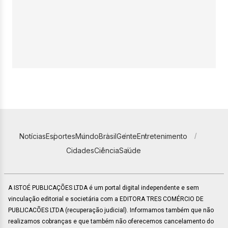
Notícias
Esportes
Mundo
Brasil
Gente
Entretenimento
Cidades
Ciência
Saúde
A ISTOÉ PUBLICAÇÕES LTDA é um portal digital independente e sem
vinculação editorial e societária com a EDITORA TRES COMÉRCIO DE
PUBLICACÕES LTDA (recuperação judicial). Informamos também que não
realizamos cobranças e que também não oferecemos cancelamento do