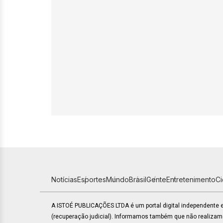
Notícias
Esportes
Mundo
Brasil
Gente
Entretenimento
C
A ISTOÉ PUBLICAÇÕES LTDA é um portal digital independente
(recuperação judicial). Informamos também que não realiza