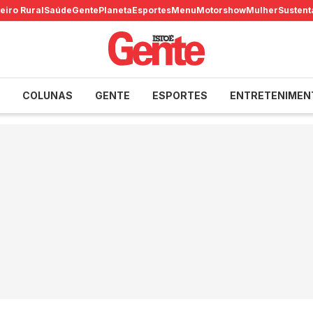
eiro Rural
Saúde
Gente
Planeta
Esportes
Menu
Motorshow
Mulher
Sustent
COLUNAS
GENTE
ESPORTES
ENTRETENIMEN