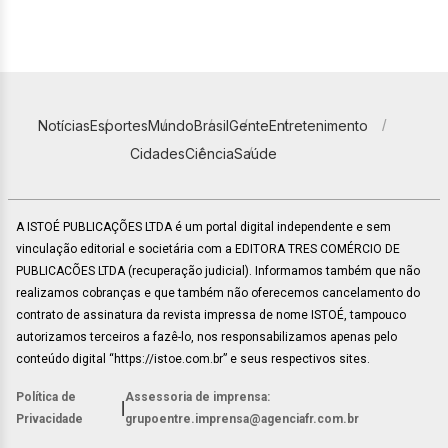
Notícias
Esportes
Mundo
Brasil
Gente
Entretenimento
Cidades
Ciência
Saúde
A ISTOÉ PUBLICAÇÕES LTDA é um portal digital independente e sem
vinculação editorial e societária com a EDITORA TRES COMÉRCIO DE
PUBLICACÕES LTDA (recuperação judicial). Informamos também que não
realizamos cobranças e que também não oferecemos cancelamento do
contrato de assinatura da revista impressa de nome ISTOÉ, tampouco
autorizamos terceiros a fazê-lo, nos responsabilizamos apenas pelo
conteúdo digital “https://istoe.com.br” e seus respectivos sites.
Política de
Assessoria de imprensa:
|
Privacidade
grupoentre.imprensa@agenciafr.com.br