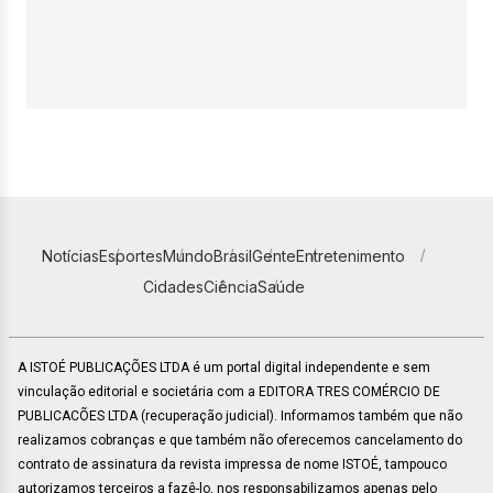
Notícias
Esportes
Mundo
Brasil
Gente
Entretenimento
Cidades
Ciência
Saúde
A ISTOÉ PUBLICAÇÕES LTDA é um portal digital independente e sem
vinculação editorial e societária com a EDITORA TRES COMÉRCIO DE
PUBLICACÕES LTDA (recuperação judicial). Informamos também que não
realizamos cobranças e que também não oferecemos cancelamento do
contrato de assinatura da revista impressa de nome ISTOÉ, tampouco
autorizamos terceiros a fazê-lo, nos responsabilizamos apenas pelo