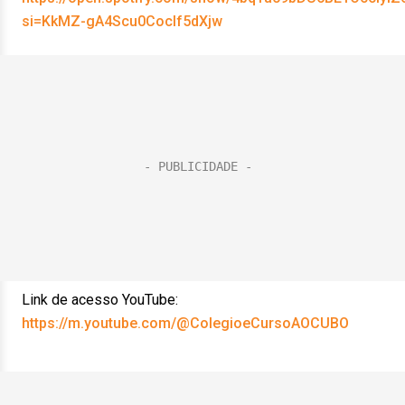
si=KkMZ-gA4Scu0Coclf5dXjw
Link de acesso YouTube:
https://m.youtube.com/@ColegioeCursoAOCUBO