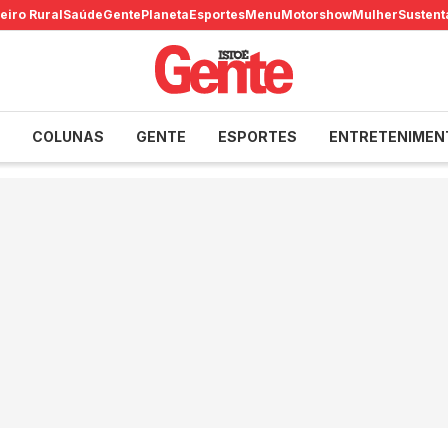
eiro Rural
Saúde
Gente
Planeta
Esportes
Menu
Motorshow
Mulher
Sustent
COLUNAS
GENTE
ESPORTES
ENTRETENIMEN