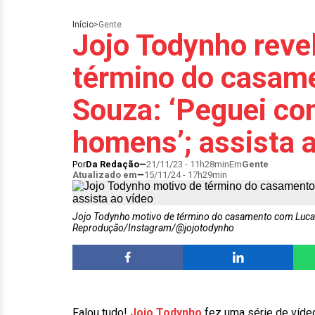
Início
>
Gente
Jojo Todynho reve
término do casam
Souza: ‘Peguei co
homens’; assista 
Por
Da Redação
21/11/23 - 11h28min
Em
Gente
Atualizado em
15/11/24 - 17h29min
Jojo Todynho motivo de término do casamento com Lucas
Reprodução/Instagram/@jojotodynho
Falou tudo!
Jojo Todynho
fez uma série de vídeo