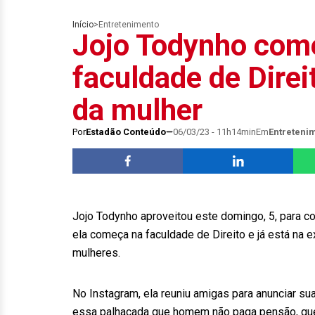
Início
>
Entretenimento
Jojo Todynho com
faculdade de Direi
da mulher
Por
Estadão Conteúdo
06/03/23 - 11h14min
Em
Entreteni
Jojo Todynho aproveitou este domingo, 5, para co
ela começa na faculdade de Direito e já está na 
mulheres.
No Instagram, ela reuniu amigas para anunciar su
essa palhaçada que homem não paga pensão, qu