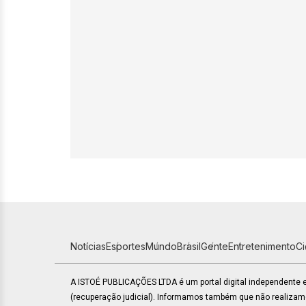
Notícias
Esportes
Mundo
Brasil
Gente
Entretenimento
C
A ISTOÉ PUBLICAÇÕES LTDA é um portal digital independente
(recuperação judicial). Informamos também que não realiza