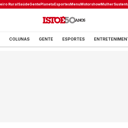
eiro Rural
Saúde
Gente
Planeta
Esportes
Menu
Motorshow
Mulher
Sustent
COLUNAS
GENTE
ESPORTES
ENTRETENIMEN