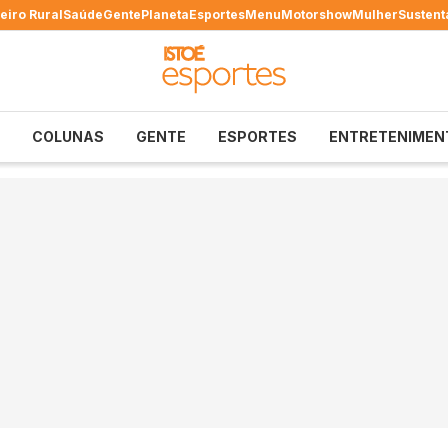
eiro Rural
Saúde
Gente
Planeta
Esportes
Menu
Motorshow
Mulher
Sustent
COLUNAS
GENTE
ESPORTES
ENTRETENIMEN