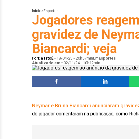
Início
>
Esportes
Jogadores reagem
gravidez de Neyma
Biancardi; veja
Por
Da IstoÉ
18/04/23 - 20h57min
Em
Esportes
Atualizado em
02/11/24 - 10h12min
Neymar e Bruna Biancardi anunciaram gravide
do jogador comentaram na publicação, como Richarl