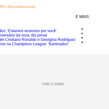
RDI (@brunabiancardi)
E MAIS:
ez: ‘Estamos ansiosos por você’
ersário da nora, diz jornal
ntre Cristiano Ronaldo e Georgina Rodríguez
iros na Champions League: ‘Iluminados’