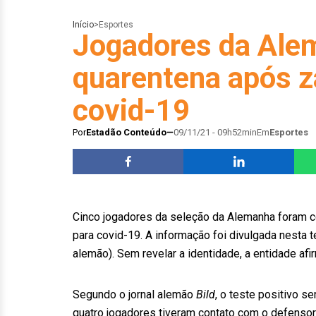
Início
>
Esportes
Jogadores da Ale
quarentena após z
covid-19
Por
Estadão Conteúdo
09/11/21 - 09h52min
Em
Esportes
Cinco jogadores da seleção da Alemanha foram c
para covid-19. A informação foi divulgada nesta 
alemão). Sem revelar a identidade, a entidade afi
Segundo o jornal alemão
Bild
, o teste positivo s
quatro jogadores tiveram contato com o defensor