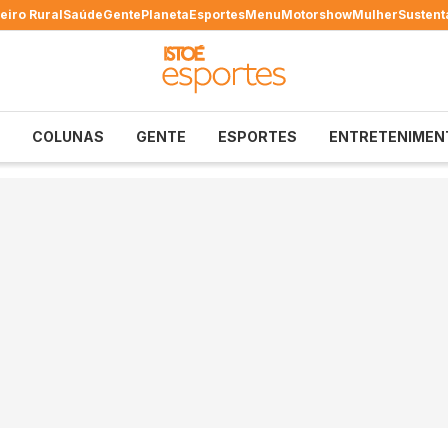
eiro Rural
Saúde
Gente
Planeta
Esportes
Menu
Motorshow
Mulher
Sustent
COLUNAS
GENTE
ESPORTES
ENTRETENIMEN