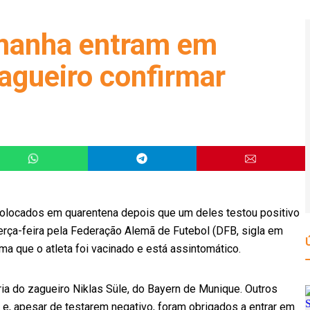
manha entram em
agueiro confirmar
olocados em quarentena depois que um deles testou positivo
terça-feira pela Federação Alemã de Futebol (DFB, sigla em
rma que o atleta foi vacinado e está assintomático.
eria do zagueiro Niklas Süle, do Bayern de Munique. Outros
 e, apesar de testarem negativo, foram obrigados a entrar em