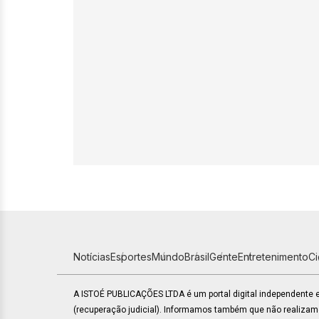
Notícias
Esportes
Mundo
Brasil
Gente
Entretenimento
C
A ISTOÉ PUBLICAÇÕES LTDA é um portal digital independente
(recuperação judicial). Informamos também que não realiza