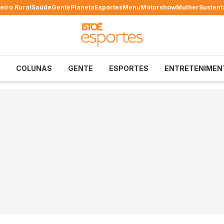
eiro Rural
Saúde
Gente
Planeta
Esportes
Menu
Motorshow
Mulher
Sustent
COLUNAS
GENTE
ESPORTES
ENTRETENIMEN