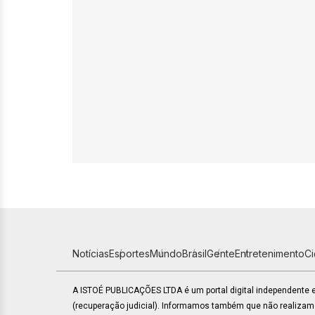
Notícias
Esportes
Mundo
Brasil
Gente
Entretenimento
C
A ISTOÉ PUBLICAÇÕES LTDA é um portal digital independente
(recuperação judicial). Informamos também que não realiza