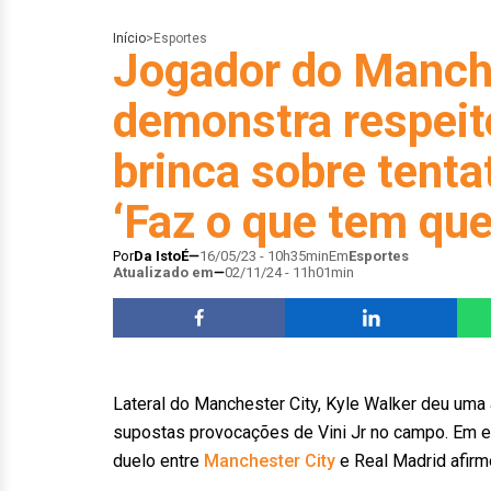
Início
>
Esportes
Jogador do Manche
demonstra respeito
brinca sobre tenta
‘Faz o que tem que
Por
Da IstoÉ
16/05/23 - 10h35min
Em
Esportes
Atualizado em
02/11/24 - 11h01min
Lateral do Manchester City, Kyle Walker deu uma
supostas provocações de Vini Jr no campo. Em ent
duelo entre
Manchester City
e Real Madrid afirm