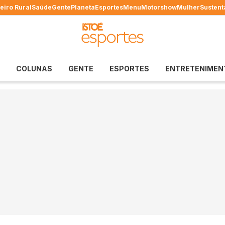
eiro Rural
Saúde
Gente
Planeta
Esportes
Menu
Motorshow
Mulher
Sustent
COLUNAS
GENTE
ESPORTES
ENTRETENIMEN