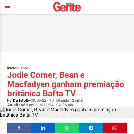
Início
>
Gente
Jodie Comer, Bean e
Macfadyen ganham premiação
britânica Bafta TV
Por
Da IstoÉ
09/05/22 - 10h59min
Em
Gente
Atualizado em
16/11/24 - 04h26min