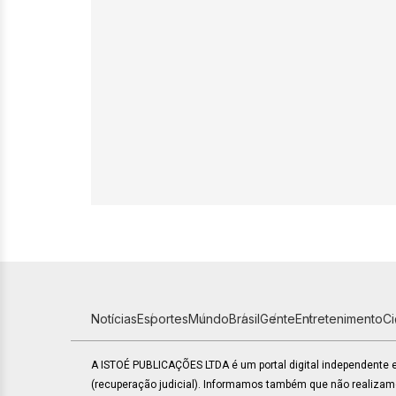
Notícias
Esportes
Mundo
Brasil
Gente
Entretenimento
C
A ISTOÉ PUBLICAÇÕES LTDA é um portal digital independente
(recuperação judicial). Informamos também que não realiza