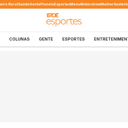
eiro Rural
Saúde
Gente
Planeta
Esportes
Menu
Motorshow
Mulher
Sustent
COLUNAS
GENTE
ESPORTES
ENTRETENIMEN