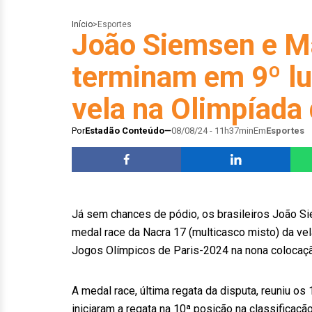
Início
>
Esportes
João Siemsen e M
terminam em 9º lu
vela na Olimpíada 
Por
Estadão Conteúdo
08/08/24 - 11h37min
Em
Esportes
Já sem chances de pódio, os brasileiros João Si
medal race da Nacra 17 (multicasco misto) da vel
Jogos Olímpicos de Paris-2024 na nona colocaçã
A medal race, última regata da disputa, reuniu o
iniciaram a regata na 10ª posição na classificaç