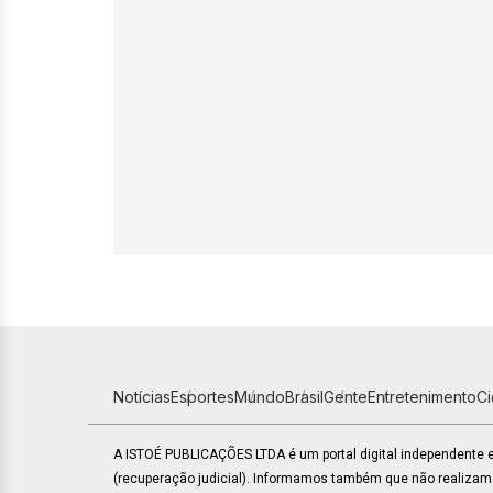
Notícias
Esportes
Mundo
Brasil
Gente
Entretenimento
C
A ISTOÉ PUBLICAÇÕES LTDA é um portal digital independente
(recuperação judicial). Informamos também que não realiza