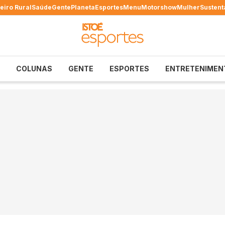
eiro Rural
Saúde
Gente
Planeta
Esportes
Menu
Motorshow
Mulher
Sustent
COLUNAS
GENTE
ESPORTES
ENTRETENIMEN