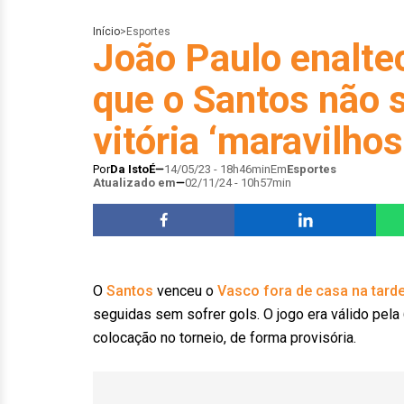
Início
>
Esportes
João Paulo enalte
que o Santos não s
vitória ‘maravilho
Por
Da IstoÉ
14/05/23 - 18h46min
Em
Esportes
Atualizado em
02/11/24 - 10h57min
O
Santos
venceu o
Vasco fora de casa na tarde
seguidas sem sofrer gols. O jogo era válido pela
colocação no torneio, de forma provisória.