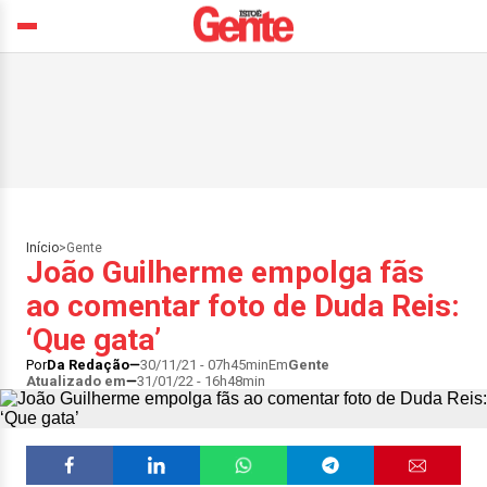
Início
>
Gente
João Guilherme empolga fãs
ao comentar foto de Duda Reis:
‘Que gata’
Por
Da Redação
30/11/21 - 07h45min
Em
Gente
Atualizado em
31/01/22 - 16h48min