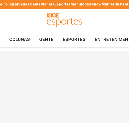
eiro Rural
Saúde
Gente
Planeta
Esportes
Menu
Motorshow
Mulher
Sustent
COLUNAS
GENTE
ESPORTES
ENTRETENIMEN