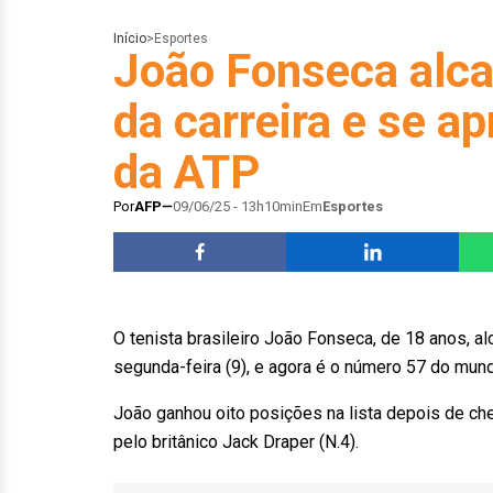
Início
>
Esportes
João Fonseca alca
da carreira e se a
da ATP
Por
AFP
09/06/25 - 13h10min
Em
Esportes
O tenista brasileiro João Fonseca, de 18 anos, a
segunda-feira (9), e agora é o número 57 do mun
João ganhou oito posições na lista depois de che
pelo britânico Jack Draper (N.4).