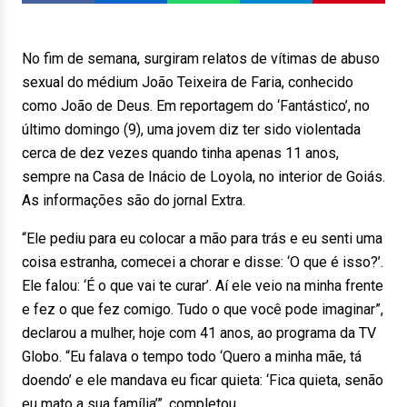
No fim de semana, surgiram relatos de vítimas de abuso
sexual do médium João Teixeira de Faria, conhecido
como João de Deus. Em reportagem do ‘Fantástico’, no
último domingo (9), uma jovem diz ter sido violentada
cerca de dez vezes quando tinha apenas 11 anos,
sempre na Casa de Inácio de Loyola, no interior de Goiás.
As informações são do jornal Extra.
“Ele pediu para eu colocar a mão para trás e eu senti uma
coisa estranha, comecei a chorar e disse: ‘O que é isso?’.
Ele falou: ‘É o que vai te curar’. Aí ele veio na minha frente
e fez o que fez comigo. Tudo o que você pode imaginar”,
declarou a mulher, hoje com 41 anos, ao programa da TV
Globo. “Eu falava o tempo todo ‘Quero a minha mãe, tá
doendo’ e ele mandava eu ficar quieta: ‘Fica quieta, senão
eu mato a sua família’”, completou.