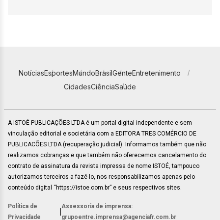
Notícias
Esportes
Mundo
Brasil
Gente
Entretenimento
Cidades
Ciência
Saúde
A ISTOÉ PUBLICAÇÕES LTDA é um portal digital independente e sem
vinculação editorial e societária com a EDITORA TRES COMÉRCIO DE
PUBLICACÕES LTDA (recuperação judicial). Informamos também que não
realizamos cobranças e que também não oferecemos cancelamento do
contrato de assinatura da revista impressa de nome ISTOÉ, tampouco
autorizamos terceiros a fazê-lo, nos responsabilizamos apenas pelo
conteúdo digital “https://istoe.com.br” e seus respectivos sites.
Política de
Assessoria de imprensa:
|
Privacidade
grupoentre.imprensa@agenciafr.com.br