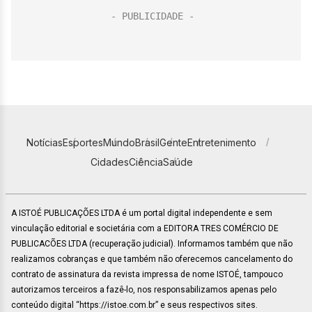
Notícias
Esportes
Mundo
Brasil
Gente
Entretenimento
Cidades
Ciência
Saúde
A ISTOÉ PUBLICAÇÕES LTDA é um portal digital independente e sem
vinculação editorial e societária com a EDITORA TRES COMÉRCIO DE
PUBLICACÕES LTDA (recuperação judicial). Informamos também que não
realizamos cobranças e que também não oferecemos cancelamento do
contrato de assinatura da revista impressa de nome ISTOÉ, tampouco
autorizamos terceiros a fazê-lo, nos responsabilizamos apenas pelo
conteúdo digital “https://istoe.com.br” e seus respectivos sites.