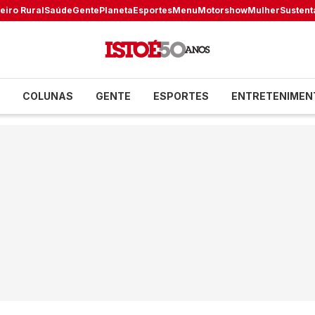
eiro Rural
Saúde
Gente
Planeta
Esportes
Menu
Motorshow
Mulher
Sustent
COLUNAS
GENTE
ESPORTES
ENTRETENIMEN