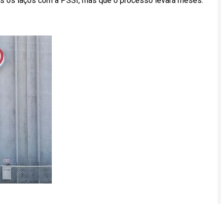
odos os laços com a PSSI, mas que o processo levará meses.