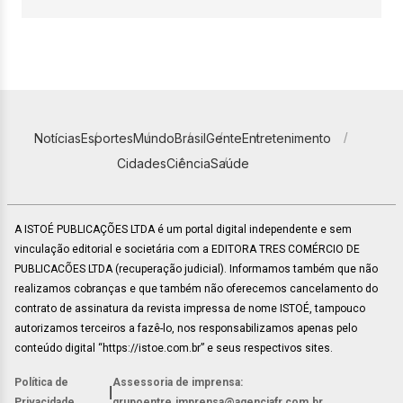
Notícias
Esportes
Mundo
Brasil
Gente
Entretenimento
Cidades
Ciência
Saúde
A ISTOÉ PUBLICAÇÕES LTDA é um portal digital independente e sem
vinculação editorial e societária com a EDITORA TRES COMÉRCIO DE
PUBLICACÕES LTDA (recuperação judicial). Informamos também que não
realizamos cobranças e que também não oferecemos cancelamento do
contrato de assinatura da revista impressa de nome ISTOÉ, tampouco
autorizamos terceiros a fazê-lo, nos responsabilizamos apenas pelo
conteúdo digital “https://istoe.com.br” e seus respectivos sites.
Política de
Assessoria de imprensa:
|
Privacidade
grupoentre.imprensa@agenciafr.com.br