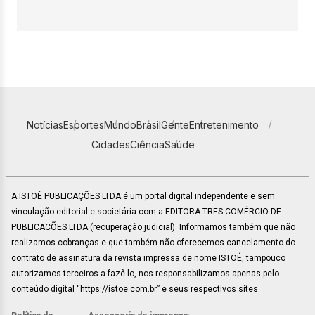
Notícias
Esportes
Mundo
Brasil
Gente
Entretenimento
Cidades
Ciência
Saúde
A ISTOÉ PUBLICAÇÕES LTDA é um portal digital independente e sem
vinculação editorial e societária com a EDITORA TRES COMÉRCIO DE
PUBLICACÕES LTDA (recuperação judicial). Informamos também que não
realizamos cobranças e que também não oferecemos cancelamento do
contrato de assinatura da revista impressa de nome ISTOÉ, tampouco
autorizamos terceiros a fazê-lo, nos responsabilizamos apenas pelo
conteúdo digital “https://istoe.com.br” e seus respectivos sites.