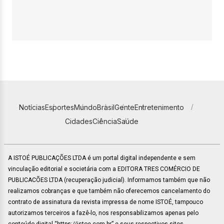
Notícias
Esportes
Mundo
Brasil
Gente
Entretenimento
Cidades
Ciência
Saúde
A ISTOÉ PUBLICAÇÕES LTDA é um portal digital independente e sem
vinculação editorial e societária com a EDITORA TRES COMÉRCIO DE
PUBLICACÕES LTDA (recuperação judicial). Informamos também que não
realizamos cobranças e que também não oferecemos cancelamento do
contrato de assinatura da revista impressa de nome ISTOÉ, tampouco
autorizamos terceiros a fazê-lo, nos responsabilizamos apenas pelo