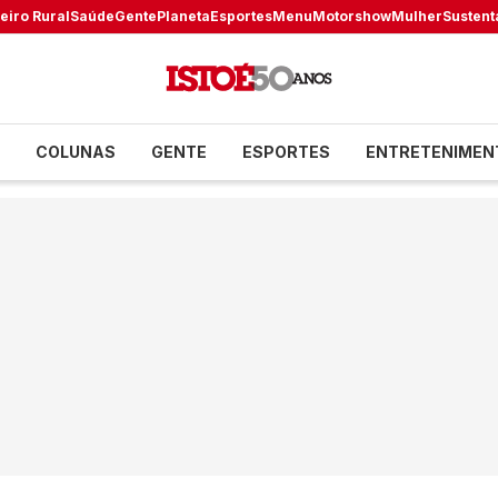
eiro Rural
Saúde
Gente
Planeta
Esportes
Menu
Motorshow
Mulher
Sustent
COLUNAS
GENTE
ESPORTES
ENTRETENIMEN