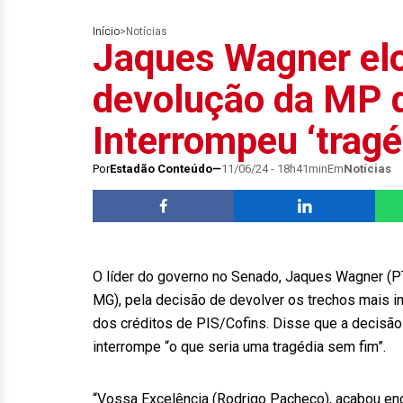
Início
>
Notícias
Jaques Wagner el
devolução da MP d
Interrompeu ‘tragé
Por
Estadão Conteúdo
11/06/24 - 18h41min
Em
Notícias
O líder do governo no Senado, Jaques Wagner (P
MG), pela decisão de devolver os trechos mais 
dos créditos de PIS/Cofins. Disse que a decisão 
interrompe “o que seria uma tragédia sem fim”.
“Vossa Excelência (Rodrigo Pacheco), acabou enc