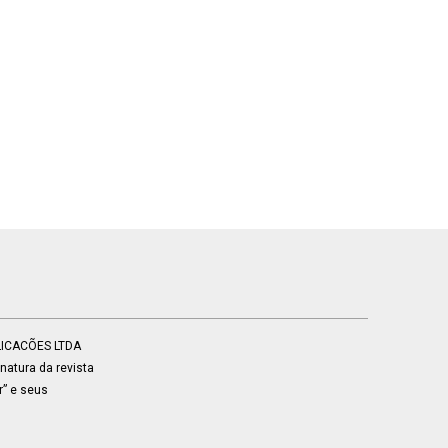
BLICACÕES LTDA
atura da revista
r” e seus