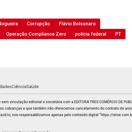
Nogueira
Corrupção
Flávio Bolsonaro
Operação Compliance Zero
polícia federal
PT
idades
Ciência
Saúde
 e sem vinculação editorial e societária com a EDITORA TRES COMÉRCIO DE PU
mos cobranças e que também não oferecemos cancelamento do contrato de assin
zê-lo, nos responsabilizamos apenas pelo conteúdo digital “https://istoe.com.b