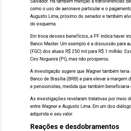
Salvador. Há também menção a transferências de 
como o uso de aeronave particular e o pagamento
Augusto Lima, próximo do senador e também alvo
do esquema.
Em troca desses benefícios, a PF indica haver i
Banco Master. Um exemplo é a discussão para aum
(FGC) dos atuais R$ 250 mil para R$ 1 milhão. E
Ciro Nogueira (PI), mas não prosperou.
A investigação sugere que Wagner também teria a
Banco de Brasília (BRB) e para elevar a margem 
e pensionistas, medida que também beneficiaria 
As investigações revelaram tratativas por meio 
entre Wagner e Augusto Lima. Em um dos diálogos
adquirida e seu valor.
Reações e desdobramentos