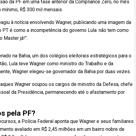
são da PF em uma fase anterior da Compliance Zero, no mês
o mínimo, R$ 300 mil mensais.
reagiu à notícia envolvendo Wagner, publicando uma imagem da
o PT é como a incompetência do governo Lula: não tem como
 Master já!”.
nado na Bahia, um dos colégios eleitorais estratégicos para o
stão, Lula teve Wagner como ministro do Trabalho e da
rmente, Wagner elegeu-se governador da Bahia por duas vezes.
Jaques Wagner ocupou os cargos de ministro da Defesa, chefe
Pessoal da Presidência, permanecendo até o afastamento por
os pela PF?
ecursos, a Polícia Federal aponta que Wagner e seus familiares
amento avaliado em R$ 2,45 milhões em um bairro nobre de