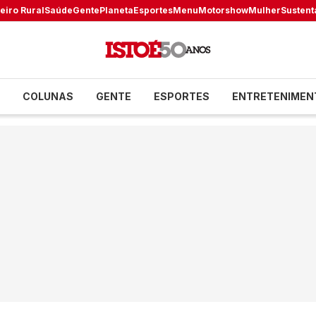
eiro Rural
Saúde
Gente
Planeta
Esportes
Menu
Motorshow
Mulher
Sustent
COLUNAS
GENTE
ESPORTES
ENTRETENIMEN