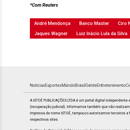
*Com Reuters
André Mendonça
Banco Master
Ciro 
Jaques Wagner
Luiz Inácio Lula da Silva
Notícias
Esportes
Mundo
Brasil
Gente
Entretenimento
C
A ISTOÉ PUBLICAÇÕES LTDA é um portal digital independente
(recuperação judicial). Informamos também que não realiza
impressa de nome ISTOÉ, tampouco autorizamos terceiros a fa
respectivos sites.