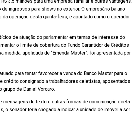
R$ 3,5 milhões para uma empresa familiar e outras vantagens,
 de ingressos para shows no exterior. O empresário baiano
 da operação desta quinta-feira, é apontado como o operador
ndícios de atuação do parlamentar em temas de interesse do
entar o limite de cobertura do Fundo Garantidor de Créditos
ssa medida, apelidada de “Emenda Master”, foi apresentada por
tuado para tentar favorecer a venda do Banco Master para o
de crédito consignado a trabalhadores celetistas, aposentados
o grupo de Daniel Vorcaro.
de mensagens de texto e outras formas de comunicação direta
, o senador teria chegado a indicar a unidade de imóvel a ser