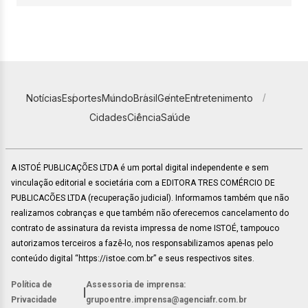
Notícias
Esportes
Mundo
Brasil
Gente
Entretenimento
Cidades
Ciência
Saúde
A ISTOÉ PUBLICAÇÕES LTDA é um portal digital independente e sem
vinculação editorial e societária com a EDITORA TRES COMÉRCIO DE
PUBLICACÕES LTDA (recuperação judicial). Informamos também que não
realizamos cobranças e que também não oferecemos cancelamento do
contrato de assinatura da revista impressa de nome ISTOÉ, tampouco
autorizamos terceiros a fazê-lo, nos responsabilizamos apenas pelo
conteúdo digital “https://istoe.com.br” e seus respectivos sites.
Política de
Assessoria de imprensa:
|
Privacidade
grupoentre.imprensa@agenciafr.com.br