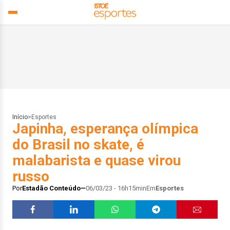
Início
>
Esportes
Japinha, esperança olímpica
do Brasil no skate, é
malabarista e quase virou
russo
Por
Estadão Conteúdo
06/03/23 - 16h15min
Em
Esportes