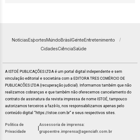
Notícias
Esportes
Mundo
Brasil
Gente
Entretenimento
Cidades
Ciência
Saúde
A ISTOÉ PUBLICAÇÕES LTDA é um portal digital independente e sem
vinculação editorial e societária com a EDITORA TRES COMÉRCIO DE
PUBLICACÕES LTDA (recuperação judicial). Informamos também que não
realizamos cobranças e que também não oferecemos cancelamento do
contrato de assinatura da revista impressa de nome ISTOÉ, tampouco
autorizamos terceiros a fazê-lo, nos responsabilizamos apenas pelo
conteúdo digital “https://istoe.com.br” e seus respectivos sites.
Política de
Assessoria de imprensa:
|
Privacidade
grupoentre.imprensa@agenciafr.com.br