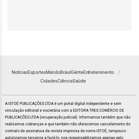
Notícias
Esportes
Mundo
Brasil
Gente
Entretenimento
Cidades
Ciência
Saúde
A ISTOÉ PUBLICAÇÕES LTDA é um portal digital independente e sem
vinculação editorial e societária com a EDITORA TRES COMÉRCIO DE
PUBLICACÕES LTDA (recuperação judicial). Informamos também que não
realizamos cobranças e que também não oferecemos cancelamento do
contrato de assinatura da revista impressa de nome ISTOÉ, tampouco
autorizamos terceiros a fazê-lo, nos responsabilizamos apenas pelo