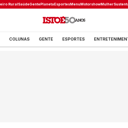
eiro Rural
Saúde
Gente
Planeta
Esportes
Menu
Motorshow
Mulher
Sustent
COLUNAS
GENTE
ESPORTES
ENTRETENIMEN