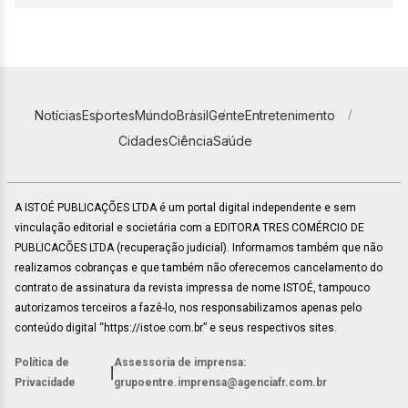
Notícias
Esportes
Mundo
Brasil
Gente
Entretenimento
Cidades
Ciência
Saúde
A ISTOÉ PUBLICAÇÕES LTDA é um portal digital independente e sem
vinculação editorial e societária com a EDITORA TRES COMÉRCIO DE
PUBLICACÕES LTDA (recuperação judicial). Informamos também que não
realizamos cobranças e que também não oferecemos cancelamento do
contrato de assinatura da revista impressa de nome ISTOÉ, tampouco
autorizamos terceiros a fazê-lo, nos responsabilizamos apenas pelo
conteúdo digital “https://istoe.com.br” e seus respectivos sites.
Política de
Assessoria de imprensa:
|
Privacidade
grupoentre.imprensa@agenciafr.com.br