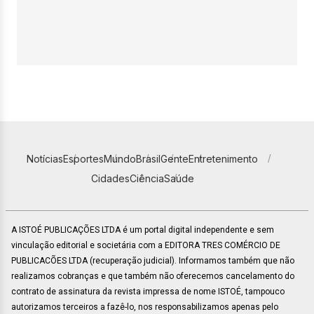
Notícias
Esportes
Mundo
Brasil
Gente
Entretenimento
Cidades
Ciência
Saúde
A ISTOÉ PUBLICAÇÕES LTDA é um portal digital independente e sem
vinculação editorial e societária com a EDITORA TRES COMÉRCIO DE
PUBLICACÕES LTDA (recuperação judicial). Informamos também que não
realizamos cobranças e que também não oferecemos cancelamento do
contrato de assinatura da revista impressa de nome ISTOÉ, tampouco
autorizamos terceiros a fazê-lo, nos responsabilizamos apenas pelo