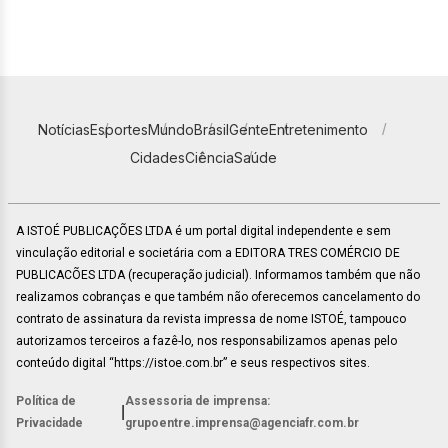
Notícias
Esportes
Mundo
Brasil
Gente
Entretenimento
Cidades
Ciência
Saúde
A ISTOÉ PUBLICAÇÕES LTDA é um portal digital independente e sem
vinculação editorial e societária com a EDITORA TRES COMÉRCIO DE
PUBLICACÕES LTDA (recuperação judicial). Informamos também que não
realizamos cobranças e que também não oferecemos cancelamento do
contrato de assinatura da revista impressa de nome ISTOÉ, tampouco
autorizamos terceiros a fazê-lo, nos responsabilizamos apenas pelo
conteúdo digital “https://istoe.com.br” e seus respectivos sites.
Política de
Assessoria de imprensa:
|
Privacidade
grupoentre.imprensa@agenciafr.com.br