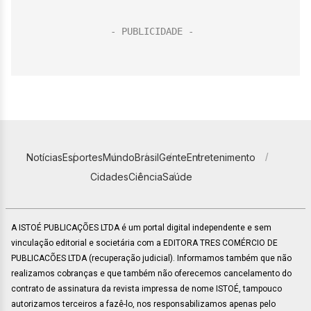
Notícias
Esportes
Mundo
Brasil
Gente
Entretenimento
Cidades
Ciência
Saúde
A ISTOÉ PUBLICAÇÕES LTDA é um portal digital independente e sem
vinculação editorial e societária com a EDITORA TRES COMÉRCIO DE
PUBLICACÕES LTDA (recuperação judicial). Informamos também que não
realizamos cobranças e que também não oferecemos cancelamento do
contrato de assinatura da revista impressa de nome ISTOÉ, tampouco
autorizamos terceiros a fazê-lo, nos responsabilizamos apenas pelo